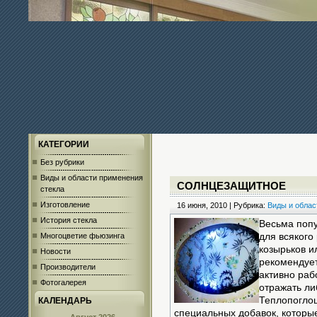
КАТЕГОРИИ
Без рубрики
Виды и области применения
СОЛНЦЕЗАЩИТНОЕ
стекла
Изготовление
16 июня, 2010 | Рубрика:
Виды и облас
История стекла
Весьма попу
Многоцветие фьюзинга
для всякого
козырьков и
Новости
рекомендует
Производители
активно раб
Фотогалерея
отражать ли
Теплопогло
КАЛЕНДАРЬ
специальных добавок, которые