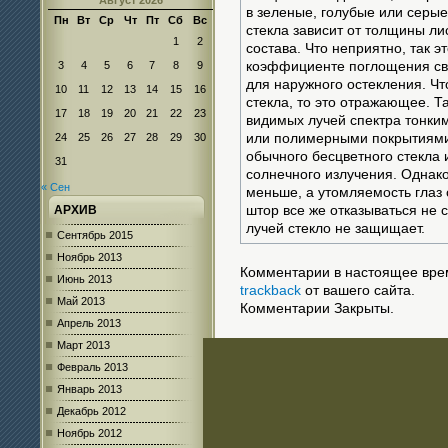
Август 2026
в зеленые, голубые или серые
Пн
Вт
Ср
Чт
Пт
Сб
Вс
стекла зависит от толщины ли
1
2
состава. Что неприятно, так 
3
4
5
6
7
8
9
коэффициенте поглощения све
для наружного остекления. Чт
10
11
12
13
14
15
16
стекла, то это отражающее. 
17
18
19
20
21
22
23
видимых лучей спектра тонки
24
25
26
27
28
29
30
или полимерными покрытиями.
обычного бесцветного стекла
31
солнечного излучения. Однако
« Сен
меньше, а утомляемость глаз 
АРХИВ
штор все же отказываться не 
лучей стекло не защищает.
Сентябрь 2015
Ноябрь 2013
Комментарии в настоящее врем
Июнь 2013
trackback
от вашего сайта.
Май 2013
Комментарии Закрыты.
Апрель 2013
Март 2013
Февраль 2013
Январь 2013
Декабрь 2012
Ноябрь 2012