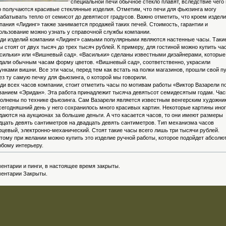
специальной печи обычное стекло плавят, вследствие чего 
о получаются красивые стеклянные изделия. Отметим, что печи для фьюзинга могу
абатывать тепло от семисот до девятисот градусов. Важно отметить, что кроем издели
пания «Лидинг» также занимается продажей таких печей. Стоимость, гарантии и
ользование можно узнать у справочной службы компании.
ди изделий компании «Лидинг» самыми популярными являются настенные часы. Таки
ы стоят от двух тысяч до трех тысяч рублей. К примеру, для гостиной можно купить ча
сильки» или «Вишневый сад». «Васильки» сделаны известными дизайнерами, которые
дали обычным часам форму цветов. «Вишневый сад», соответственно, украсили
унками вишни. Все эти часы, перед тем как встать на полки магазинов, прошли свой п
ез ту самую печку для фьюзинга, о которой мы говорили.
ди всех часов компании, стоит отметить часы по мотивам работы «Виктор Вазарели п
ванием «Эридан». Эта работа принадлежит тысяча девятьсот семидесятым годам. Ча
олнены по технике фьюзинга. Сам Вазарели является известным венгерским художни
сегодняшний день у него сохранилось много красивых картин. Некоторые картины ино
даются на аукционах за большие деньги. А что касается часов, то они имеют размеры
дцать девять сантиметров на двадцать девять сантиметров. Тип механизма часов
рцевый, электронно-механический. Стоят такие часы всего лишь три тысячи рублей.
тому при желании можно купить это изделие ручной работы, которое подойдет абсолю
юбому интерьеру.
ентарии и пинги, в настоящее время закрыты.
ентарии Закрыты.