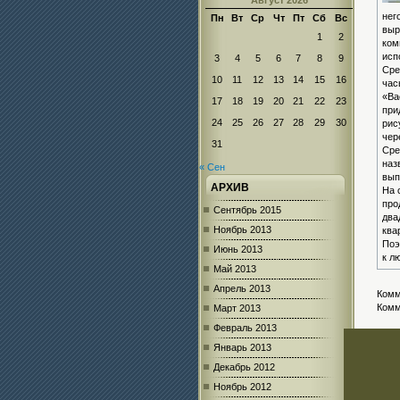
Август 2026
нег
Пн
Вт
Ср
Чт
Пт
Сб
Вс
выр
1
2
ком
исп
3
4
5
6
7
8
9
Сре
10
11
12
13
14
15
16
час
«Ва
17
18
19
20
21
22
23
при
24
25
26
27
28
29
30
рис
чер
31
Сре
наз
« Сен
вып
АРХИВ
На 
про
Сентябрь 2015
два
Ноябрь 2013
ква
Поэ
Июнь 2013
к л
Май 2013
Апрель 2013
Комм
Комм
Март 2013
Февраль 2013
Январь 2013
Декабрь 2012
Ноябрь 2012