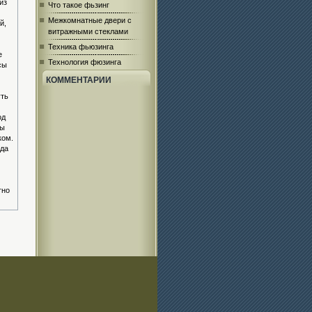
из
Что такое фьзинг
Межкомнатные двери с
й,
витражными стеклами
Техника фьюзинга
е
Технология фюзинга
сы
КОММЕНТАРИИ
уть
од
сы
ком.
гда
тно