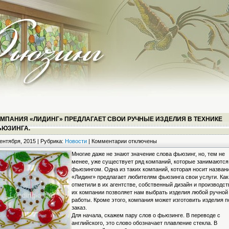
МПАНИЯ «ЛИДИНГ» ПРЕДЛАГАЕТ СВОИ РУЧНЫЕ ИЗДЕЛИЯ В ТЕХНИКЕ
ЬЮЗИНГА.
к
ентября, 2015 | Рубрика:
Новости
|
Комментарии
отключены
записи
Многие даже не знают значение слова фьюзинг, но, тем не
Компания
менее, уже существует ряд компаний, которые занимаются
«Лидинг»
фьюзингом. Одна из таких компаний, которая носит назван
предлагает
«Лидинг» предлагает любителям фьюзинга свои услуги. Как
свои
отметили в их агентстве, собственный дизайн и производст
ручные
их компании позволяет нам выбрать изделия любой ручной
изделия
работы. Кроме этого, компания может изготовить изделия п
в
заказ.
технике
Для начала, скажем пару слов о фьюзинге. В переводе с
фьюзинга.
английского, это слово обозначает плавление стекла. В