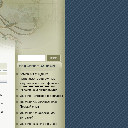
НЕДАВНИЕ ЗАПИСИ
Компания «Лидинг»
предлагает свои ручные
изделия в технике фьюзинга.
Фьюзинг для начинающих
ие
Фьюзинг в интерьере: шкафы
Фьюзинг в микроволновке.
во
Первый опыт
од
Фьюзинг. От сережек до
витражей
Фьюзинг, как бизнес идея