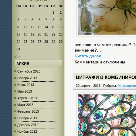
Август 2026
Пн
Вт
Ср
Чт
Пт
Сб
Вс
1
2
3
4
5
6
7
8
9
10
11
12
13
14
15
16
17
18
19
20
21
22
23
24
25
26
27
28
29
30
все-таки, в чем же разница? 
31
внимание?…
Читать далее...
« Сен
к
Комментарии
отключены
АРХИВ
записи
Немного
Сентябрь 2015
подробнее
ВИТРАЖИ В КОМБИНИРО
Ноябрь 2013
о
Июнь 2013
30 апреля, 2013 | Рубрика:
фьюзинге
Многоцвети
Май 2013
Апрель 2013
Март 2013
Февраль 2013
Январь 2013
Декабрь 2012
Ноябрь 2012