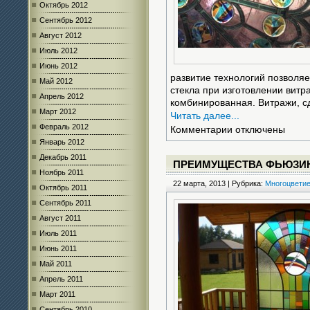
Октябрь 2012
Сентябрь 2012
Август 2012
Июль 2012
Июнь 2012
развитие технологий позволяе
Май 2012
стекла при изготовлении витр
Апрель 2012
комбинированная. Витражи, 
Март 2012
Читать далее...
Февраль 2012
к
Комментарии
отключены
записи
Январь 2012
Витражи
Декабрь 2011
в
ПРЕИМУЩЕСТВА ФЬЮЗИ
Ноябрь 2011
комбинированной
22 марта, 2013 | Рубрика:
технике
Многоцвети
Октябрь 2011
Сентябрь 2011
Август 2011
Июль 2011
Июнь 2011
Май 2011
Апрель 2011
Март 2011
Сентябрь 2010