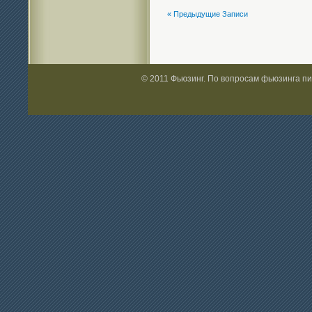
фьюзинга
« Предыдущие Записи
© 2011 Фьюзинг. По вопросам фьюзинга п