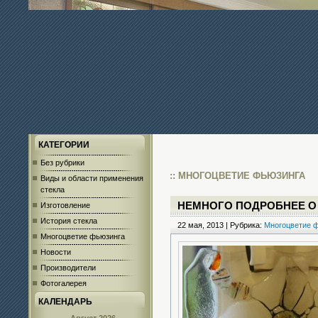
КАТЕГОРИИ
Без рубрики
:: МНОГОЦВЕТИЕ ФЬЮЗИНГА
Виды и области применения
стекла
НЕМНОГО ПОДРОБНЕЕ О
Изготовление
История стекла
22 мая, 2013 | Рубрика:
Многоцветие 
Многоцветие фьюзинга
Новости
Производители
Фотогалерея
КАЛЕНДАРЬ