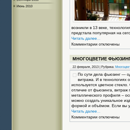
Июнь 2010
возникли в 13 веке, технологи
предстала популярная на сег
Читать далее...
к
Комментарии
отключены
записи
Преимущества
фьюзинга
МНОГОЦВЕТИЕ ФЬЮЗИН
22 февраля, 2013 | Рубрика:
Многоцве
По сути дела фьюзинг — о
витража. И в технологиях о
используется цветное стекло.
отличие от фьюзинга, витраж
металлического профиля – ос
можно создать уникальное из
формой и объёмом. Если вы
Читать далее...
к
Комментарии
отключены
записи
Многоцветие