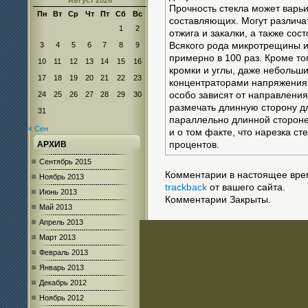
Август 2026
Прочность стекла может варьи
Пн
Вт
Ср
Чт
Пт
Сб
Вс
составляющих. Могут различа
1
2
отжига и закалки, а также сос
3
4
5
6
7
8
9
Всякого рода микротрещины и
примерно в 100 раз. Кроме т
10
11
12
13
14
15
16
кромки и углы, даже небольши
17
18
19
20
21
22
23
концентраторами напряжения. 
24
25
26
27
28
29
30
особо зависят от направления 
размечать длинную сторону д
31
параллельно длинной стороне
« Сен
и о том факте, что нарезка ст
АРХИВ
процентов.
Сентябрь 2015
Комментарии в настоящее врем
Ноябрь 2013
trackback
от вашего сайта.
Июнь 2013
Комментарии Закрыты.
Май 2013
Апрель 2013
Март 2013
Февраль 2013
Январь 2013
Декабрь 2012
Ноябрь 2012