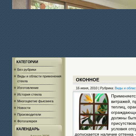
КАТЕГОРИИ
Без рубрики
Виды и области применения
ОКОННОЕ
стекла
Изготовление
16 июня, 2010 | Рубрика:
Виды и облас
История стекла
Применяется
Многоцветие фьюзинга
витражей, п
теплиц, ора
Новости
ограждающих
Производители
должны быть
Фотогалерея
присутствов
условия отс
КАЛЕНДАРЬ
допускается наличие оттенка 