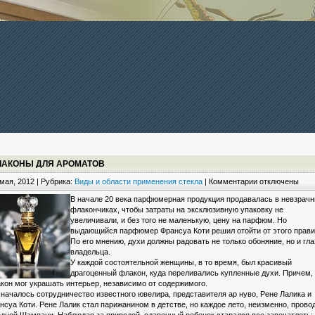
ЛАКОНЫ ДЛЯ АРОМАТОВ
к
мая, 2012 | Рубрика:
Виды и области применения стекла
|
Комментарии
отключены
записи
В начале 20 века парфюмерная продукция продавалась в невзрач
Флаконы
флакончиках, чтобы затраты на эксклюзивную упаковку не
для
увеличивали, и без того не маленькую, цену на парфюм. Но
ароматов
выдающийся парфюмер Франсуа Коти решил отойти от этого прави
По его мнению, духи должны радовать не только обоняние, но и гла
владельца.
У каждой состоятельной женщины, в то время, был красивый
драгоценный флакон, куда переливались купленные духи. Причем,
кон мог украшать интерьер, независимо от содержимого.
 началось сотрудничество известного ювелира, представителя ар нуво, Рене Лалика и
нсуа Коти. Рене Лалик стал парижанином в детстве, но каждое лето, неизменно, прово