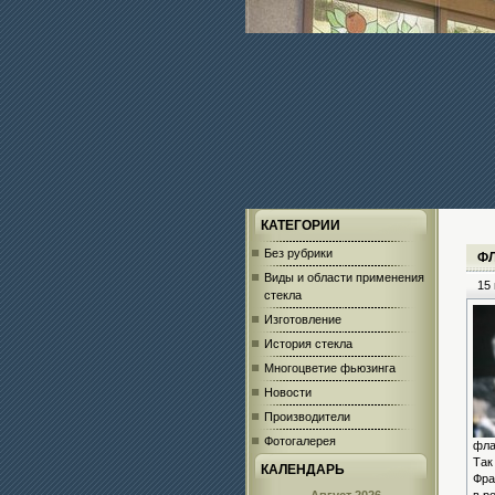
КАТЕГОРИИ
Без рубрики
Ф
Виды и области применения
15 
стекла
Изготовление
История стекла
Многоцветие фьюзинга
Новости
Производители
Фотогалерея
фла
Так
КАЛЕНДАРЬ
Фра