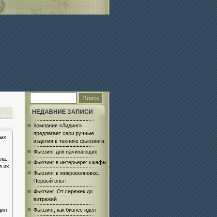
НЕДАВНИЕ ЗАПИСИ
Компания «Лидинг»
предлагает свои ручные
ных
изделия в технике фьюзинга.
Фьюзинг для начинающих
ла.
Фьюзинг в интерьере: шкафы
з их
Фьюзинг в микроволновке.
Первый опыт
Фьюзинг. От сережек до
витражей
дил
Фьюзинг, как бизнес идея