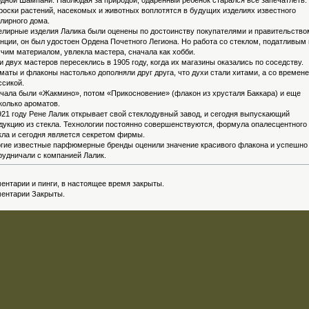
одной Шампани. Наблюдая за природой, одаренный ребенок старался все запечатлеть:
роски растений, насекомых и животных воплотятся в будущих изделиях известного
лирного дома.
лирные изделия Лалика были оценены по достоинству покупателями и правительство
нции, он был удостоен Ордена Почетного Легиона. Но работа со стеклом, податливым 
учим материалом, увлекла мастера, сначала как хобби.
и двух мастеров пересеклись в 1905 году, когда их магазины оказались по соседству.
маты и флаконы настолько дополняли друг друга, что духи стали хитами, а со времен
ссикой.
чала были «Жакмино», потом «Прикосновение» (флакон из хрусталя Баккара) и еще
колько ароматов.
921 году Рене Лалик открывает свой стеклодувный завод, и сегодня выпускающий
дукцию из стекла. Технологии постоянно совершенствуются, формула опалесцентного
кла и сегодня является секретом фирмы.
гие известные парфюмерные бренды оценили значение красивого флакона и успешно
рудничали с компанией Лалик.
ентарии и пинги, в настоящее время закрыты.
ентарии Закрыты.