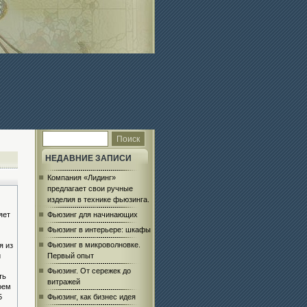
НЕДАВНИЕ ЗАПИСИ
Компания «Лидинг»
предлагает свои ручные
изделия в технике фьюзинга.
яет
Фьюзинг для начинающих
Фьюзинг в интерьере: шкафы
Фьюзинг в микроволновке.
я из
й
Первый опыт
Фьюзинг. От сережек до
ть
витражей
оем
5
Фьюзинг, как бизнес идея