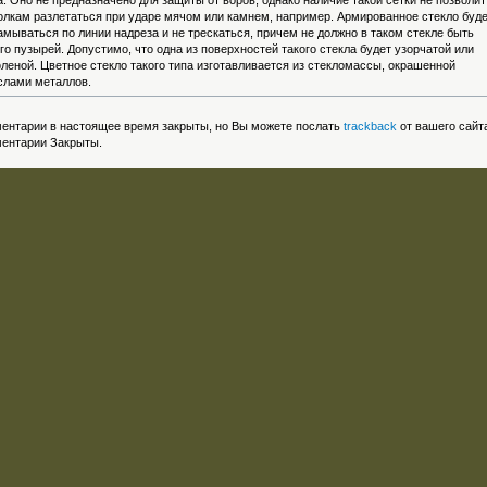
а. Оно не предназначено для защиты от воров, однако наличие такой сетки не позволит
олкам разлетаться при ударе мячом или камнем, например. Армированное стекло буд
амываться по линии надреза и не трескаться, причем не должно в таком стекле быть
го пузырей. Допустимо, что одна из поверхностей такого стекла будет узорчатой или
леной. Цветное стекло такого типа изготавливается из стекломассы, окрашенной
слами металлов.
ентарии в настоящее время закрыты, но Вы можете послать
trackback
от вашего сайт
ентарии Закрыты.