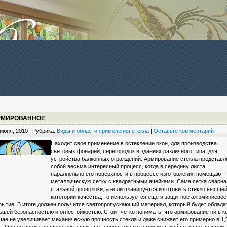
РМИРОВАННОЕ
июня, 2010 | Рубрика:
Виды и области применения стекла
|
Оставьте комментарий
Находит свое применение в остеклении окон, для производства
световых фонарей, перегородок в зданиях различного типа, для
устройства балконных ограждений. Армирование стекла представл
собой весьма интересный процесс, когда в середину листа
параллельно его поверхности в процессе изготовления помещают
металлическую сетку с квадратными ячейками. Сама сетка сварна
стальной проволоки, а если планируется изготовить стекло высше
категории качества, то используется еще и защитное алюминиевое
рытие. В итоге должен получится светопропускающий материал, который будет облада
ьшей безопасностью и огнестойкостью. Стоит четко понимать, что армирование ни в к
чае не увеличивает механическую прочность стекла и даже снижает его примерно в 1,