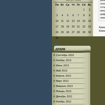
Август 2026
раз
оск
Пн
Вт
Ср
Чт
Пт
Сб
Вс
отл
1
2
мно
риф
3
4
5
6
7
8
9
оки
10
11
12
13
14
15
16
17
18
19
20
21
22
23
Комм
Комм
24
25
26
27
28
29
30
31
« Сен
АРХИВ
Сентябрь 2015
Ноябрь 2013
Июнь 2013
Май 2013
Апрель 2013
Март 2013
Февраль 2013
Январь 2013
Декабрь 2012
Ноябрь 2012