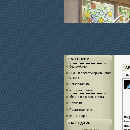
КАТЕГОРИИ
Без рубрики
А
Виды и области применения
16 
стекла
Изготовление
История стекла
Многоцветие фьюзинга
Новости
Производители
Фотогалерея
пок
бол
КАЛЕНДАРЬ
слу