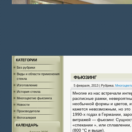
КАТЕГОРИИ
Без рубрики
Виды и области применения
ФЬЮЗИНГ
стекла
Изготовление
5 февраля, 2013 | Рубрика:
Многоцвет
История стекла
Многие из нас встречали инте
Многоцветие фьюзинга
расписные рамки, невероятны
необычной формы и цветов, и 
Новости
кажется невозможным, но это 
Производители
1990-х годах в Германии, зар
Фотогалерея
витражей — фьюзинг. Сущност
«спекании », или сплавлении,
КАЛЕНДАРЬ
(800 °С и выше).