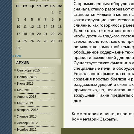
Август 2026
С промышленным оборудовани
Пн
Вт
Ср
Чт
Пт
Сб
Вс
сначала стекло разогревают от
1
2
становится жидким и меняет с
3
4
5
6
7
8
9
контактирующие края стекла н
слияние, как говорилось ране
10
11
12
13
14
15
16
Далее стекло «томится» под 
17
18
19
20
21
22
23
чтобы достичь гладкого сост
24
25
26
27
28
29
30
стекла после того, как оно п
остывает до комнатной темпе
31
обобщённое содержание техно
« Сен
правил и исключений для дос
АРХИВ
Существует также фьюзинг в 
специальные печи, а оборудо
Сентябрь 2015
Уникальность фьюзинга состои
Ноябрь 2013
создания простых брелков и 
Июнь 2013
раздвижных дверей и оконных
прочностью, но, несмотря на 
Май 2013
воздушный. Такие предметы с
Апрель 2013
дом.
Март 2013
Февраль 2013
Комментарии и пинги, в насто
Январь 2013
Комментарии Закрыты.
Декабрь 2012
Ноябрь 2012