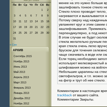
Август 2026
менее на это нужно больше в
Пн
Вт
Ср
Чт
Пт
Сб
Вс
зашлифовать тонкое стекло не
1
2
Стекло плохо проводит тепло,
3
4
5
6
7
8
9
нагревается и выкалывается 
Потому сверху над наждачным 
10
11
12
13
14
15
16
увлажняет круг и этим самим 
17
18
19
20
21
22
23
зашлифовывания. Прижимать т
24
25
26
27
28
29
30
перпендикулярно, а под неко
В этом случае не будет сколо
31
стекла желательно ручным пе
« Сен
края стекла очень легко вру
АРХИВ
бруском для точения селезено
чаще смачивать в воде или ск
Сентябрь 2015
Если торец необходимо запол
Ноябрь 2013
используют мелкозернистый а
Июнь 2013
шлифования можно на войлоч
Небольшие царапины на стекл
Май 2013
светофильтров, и т.п. можно 
Апрель 2013
на фетр и трут об нее стекло.
Март 2013
Февраль 2013
Комментарии в настоящее врем
Январь 2013
trackback
от вашего сайта.
Декабрь 2012
Комментарии Закрыты.
Ноябрь 2012