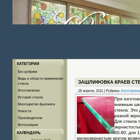
КАТЕГОРИИ
Без рубрики
Виды и области применения
ЗАШЛИФОВКА КРАЕВ СТ
стекла
Изготовление
28 апреля, 2011 | Рубрика:
Изготовлен
История стекла
При изготов
Многоцветие фьюзинга
книжным шка
стекла. Это
Новости
разной зерн
Производители
Для стекла 
Фотогалерея
зернистость
60-80, для 
КАЛЕНДАРЬ
мелкозернистым кругом возмо