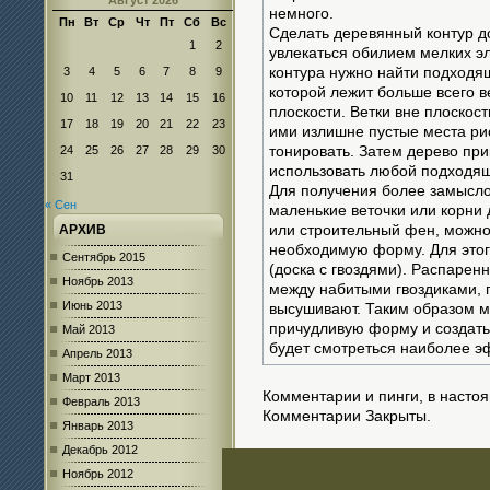
Август 2026
немного.
Пн
Вт
Ср
Чт
Пт
Сб
Вс
Сделать деревянный контур до
1
2
увлекаться обилием мелких э
3
4
5
6
7
8
9
контура нужно найти подходящ
которой лежит больше всего ве
10
11
12
13
14
15
16
плоскости. Ветки вне плоскос
17
18
19
20
21
22
23
ими излишне пустые места ри
24
25
26
27
28
29
30
тонировать. Затем дерево при
использовать любой подходящ
31
Для получения более замысло
« Сен
маленькие веточки или корни 
АРХИВ
или строительный фен, можно
необходимую форму. Для этог
Сентябрь 2015
(доска с гвоздями). Распарен
Ноябрь 2013
между набитыми гвоздиками, 
Июнь 2013
высушивают. Таким образом 
причудливую форму и создать
Май 2013
будет смотреться наиболее э
Апрель 2013
Март 2013
Комментарии и пинги, в насто
Февраль 2013
Комментарии Закрыты.
Январь 2013
Декабрь 2012
Ноябрь 2012