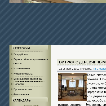
КАТЕГОРИИ
Без рубрики
Виды и области применения
ВИТРАЖ С ДЕРЕВЯННЫМ
стекла
Изготовление
12 октября, 2012 | Рубрика:
Изготовле
История стекла
Такие витра
Многоцветие фьюзинга
сюжета. Об
рисунок, ли
Новости
стекла межд
Производители
Эффектно в
Фотогалерея
или деревян
целесообраз
КАЛЕНДАРЬ
витрах вставлен. Элементы в