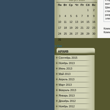
Август 2026
сто
мат
Пн
Вт
Ср
Чт
Пт
Сб
Вс
Шве
1
2
сте
раз
3
4
5
6
7
8
9
эле
10
11
12
13
14
15
16
17
18
19
20
21
22
23
Комм
Комм
24
25
26
27
28
29
30
31
« Сен
АРХИВ
Сентябрь 2015
Ноябрь 2013
Июнь 2013
Май 2013
Апрель 2013
Март 2013
Февраль 2013
Январь 2013
Декабрь 2012
Ноябрь 2012