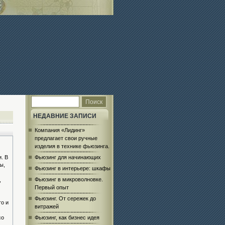
НЕДАВНИЕ ЗАПИСИ
Компания «Лидинг»
предлагает свои ручные
изделия в технике фьюзинга.
. В
Фьюзинг для начинающих
ы,
Фьюзинг в интерьере: шкафы
Фьюзинг в микроволновке.
,
Первый опыт
Фьюзинг. От сережек до
го и
витражей
со
Фьюзинг, как бизнес идея