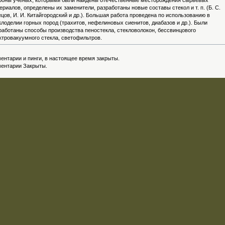
роны ученых, которыми были найдены отечественные месторождения сырьевых
ериалов, определены их заменители, разработаны новые составы стекол и т. п. (Б. С.
цов, И. И. Китайгородский и др.). Большая работа проведена по использованию в
клоделии горных пород (трахитов, нефелиновых сиенитов, диабазов и др.). Были
работаны способы производства пеностекла, стекловолокон, бессвинцового
ктровакуумного стекла, светофильтров.
ентарии и пинги, в настоящее время закрыты.
ентарии Закрыты.