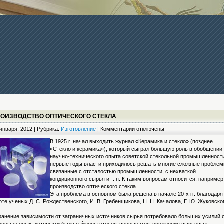
РОИЗВОДСТВО ОПТИЧЕСКОГО СТЕКЛА
к
января, 2012 | Рубрика:
Изготовление
|
Комментарии
отключены
записи
В 1925 г. начал выходить журнал «Керамика и стекло» (позднее
Производство
«Стекло и керамика»), который сыграл большую роль в обобщении
оптического
научно-технического опыта советской стекольной промышленности
стекла
первые годы власти приходилось решать многие сложные проблем
связанные с отсталостью промышленности, с нехваткой
кондиционного сырья и т. п. К таким вопросам относится, например
производство оптического стекла.
Эта проблема в основном была решена в начале 20-х гг. благодаря
оте ученых Д. С. Рождественского, И. В. Гребенщикова, Н. Н. Качалова, Г. Ю. Жуковско
ранение зависимости от заграничных источников сырья потребовало больших усилий 