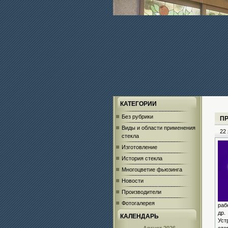
КАТЕГОРИИ
Без рубрики
П
Виды и области применения
22 
стекла
Изготовление
История стекла
Многоцветие фьюзинга
Новости
Производители
Фотогалерея
раб
др.
КАЛЕНДАРЬ
Уст