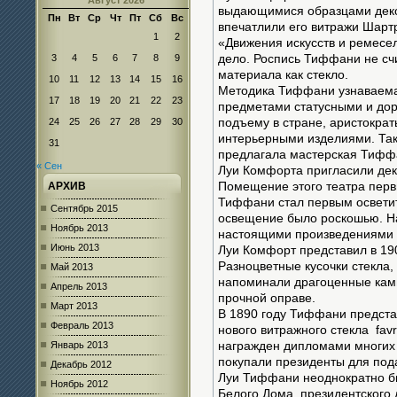
Август 2026
выдающимися образцами декор
Пн
Вт
Ср
Чт
Пт
Сб
Вс
впечатлили его витражи Шарт
1
2
«Движения искусств и ремес
3
4
5
6
7
8
9
дело. Роспись Тиффани не сч
материала как стекло.
10
11
12
13
14
15
16
Методика Тиффани узнаваема,
17
18
19
20
21
22
23
предметами статусными и дор
24
25
26
27
28
29
30
подъему в стране, аристокра
интерьерными изделиями. Та
31
предлагала мастерская Тифф
« Сен
Луи Комфорта пригласили дек
АРХИВ
Помещение этого театра перв
Тиффани стал первым осветит
Сентябрь 2015
освещение было роскошью. Н
Ноябрь 2013
настоящими произведениями и
Июнь 2013
Луи Комфорт представил в 190
Разноцветные кусочки стекла
Май 2013
напоминали драгоценные камн
Апрель 2013
прочной оправе.
Март 2013
В 1890 году Тиффани предста
Февраль 2013
нового витражного стекла favr
Январь 2013
награжден дипломами многих 
покупали президенты для под
Декабрь 2012
Луи Тиффани неоднократно б
Ноябрь 2012
Белого Дома, президентского 