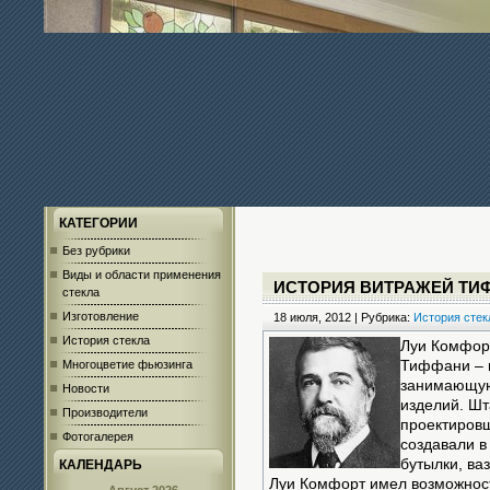
КАТЕГОРИИ
Без рубрики
Виды и области применения
ИСТОРИЯ ВИТРАЖЕЙ ТИ
стекла
Изготовление
18 июля, 2012 | Рубрика:
История стек
История стекла
Луи Комфор
Многоцветие фьюзинга
Тиффани – ю
занимающую
Новости
изделий. Шт
Производители
проектировщ
Фотогалерея
создавали в
бутылки, ва
КАЛЕНДАРЬ
Луи Комфорт имел возможност