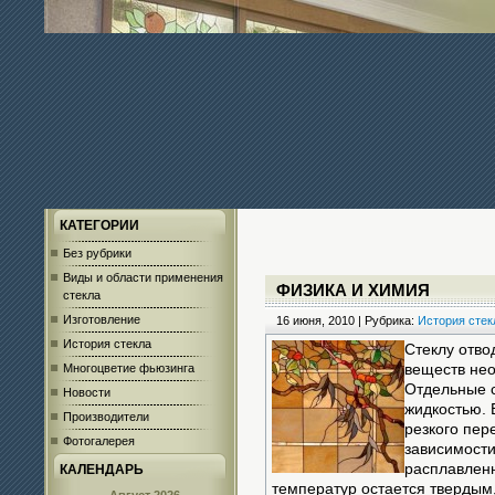
КАТЕГОРИИ
Без рубрики
Виды и области применения
ФИЗИКА И ХИМИЯ
стекла
Изготовление
16 июня, 2010 | Рубрика:
История стек
История стекла
Стеклу отво
Многоцветие фьюзинга
веществ нео
Отдельные с
Новости
жидкостью. 
Производители
резкого пер
Фотогалерея
зависимости
расплавленн
КАЛЕНДАРЬ
температур остается твердым,