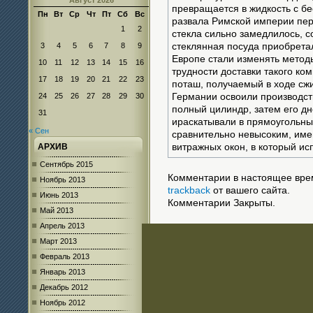
Август 2026
превращается в жидкость с бе
Пн
Вт
Ср
Чт
Пт
Сб
Вс
развала Римской империи пе
1
2
стекла сильно замедлилось, с
3
4
5
6
7
8
9
стеклянная посуда приобрета
Европе стали изменять метод
10
11
12
13
14
15
16
трудности доставки такого ком
17
18
19
20
21
22
23
поташ, получаемый в ходе сжи
24
25
26
27
28
29
30
Германии освоили производств
полный цилиндр, затем его дн
31
ираскатывали в прямоугольный
« Сен
сравнительно невысоким, име
АРХИВ
витражных окон, в который ис
Сентябрь 2015
Комментарии в настоящее врем
Ноябрь 2013
trackback
от вашего сайта.
Июнь 2013
Комментарии Закрыты.
Май 2013
Апрель 2013
Март 2013
Февраль 2013
Январь 2013
Декабрь 2012
Ноябрь 2012