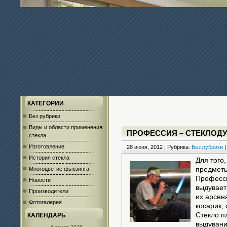
КАТЕГОРИИ
Без рубрики
Виды и области применения
ПРОФЕССИЯ – СТЕКЛОД
стекла
Изготовление
28 июня, 2012 | Рубрика:
Без рубрики
История стекла
Для того
Многоцветие фьюзинга
предметы
Професси
Новости
выдувает
Производители
их арсен
Фотогалерея
косарик, 
Стекло п
КАЛЕНДАРЬ
выдувани