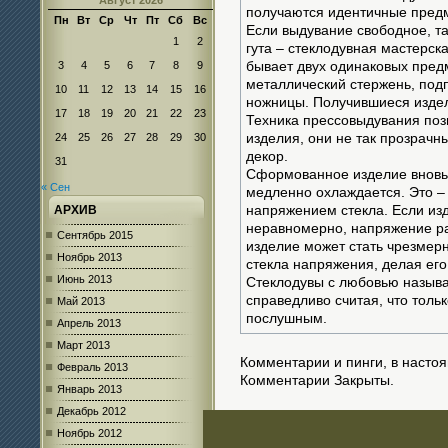
Август 2026
получаются идентичные предм
Пн
Вт
Ср
Чт
Пт
Сб
Вс
Если выдувание свободное, та
1
2
гута – стеклодувная мастерск
3
4
5
6
7
8
9
бывает двух одинаковых предм
металлический стержень, подп
10
11
12
13
14
15
16
ножницы. Получившиеся издел
17
18
19
20
21
22
23
Техника прессовыдувания поз
24
25
26
27
28
29
30
изделия, они не так прозрачн
декор.
31
Сформованное изделие вновь 
« Сен
медленно охлаждается. Это – 
АРХИВ
напряжением стекла. Если из
неравномерно, напряжение раз
Сентябрь 2015
изделие может стать чрезмерн
Ноябрь 2013
стекла напряжения, делая ег
Июнь 2013
Стеклодувы с любовью называ
справедливо считая, что толь
Май 2013
послушным.
Апрель 2013
Март 2013
Комментарии и пинги, в насто
Февраль 2013
Комментарии Закрыты.
Январь 2013
Декабрь 2012
Ноябрь 2012